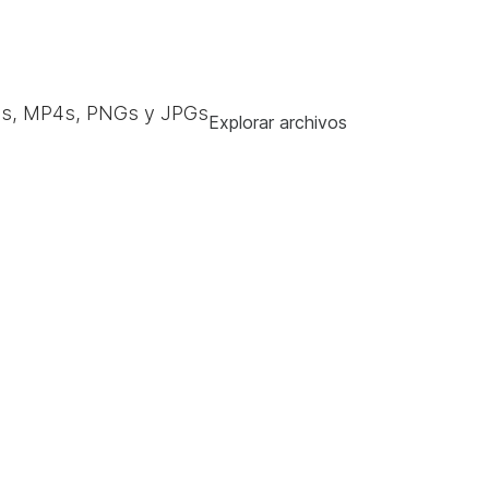
s, MP4s, PNGs y JPGs
Explorar archivos