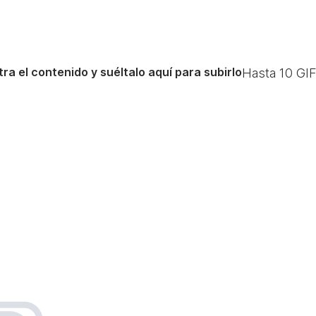
ra el contenido y suéltalo aquí para subirlo
Hasta
10
GIF