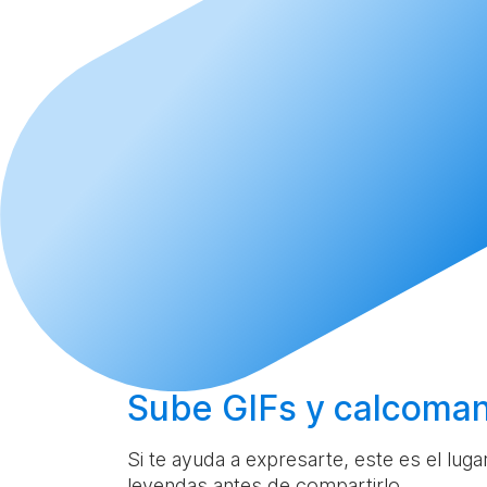
Sube
GIFs y calcoman
Si te ayuda a expresarte, este es el lug
leyendas antes de compartirlo.