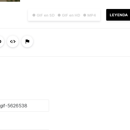
LEYENDA
● GIF en SD
● GIF en HD
● MP4