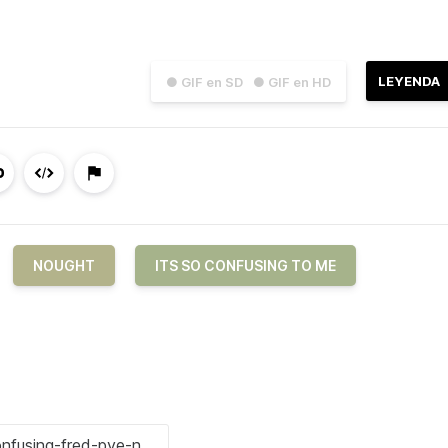
LEYENDA
● GIF en SD
● GIF en HD
NOUGHT
ITS SO CONFUSING TO ME