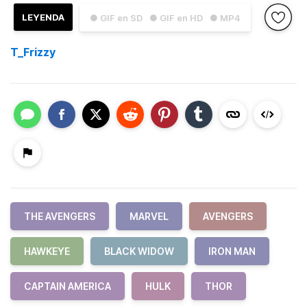
LEYENDA
● GIF en SD
● GIF en HD
● MP4
T_Frizzy
THE AVENGERS
MARVEL
AVENGERS
HAWKEYE
BLACK WIDOW
IRON MAN
CAPTAIN AMERICA
HULK
THOR