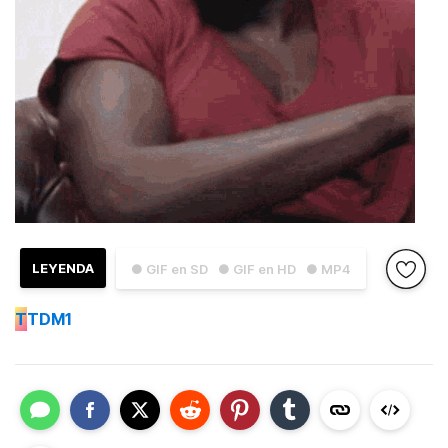
LEYENDA
● GIF en SD
● GIF en HD
● MP4
T
TDM1