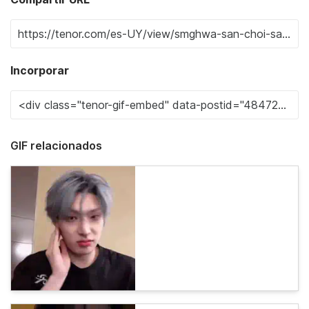
Incorporar
GIF relacionados