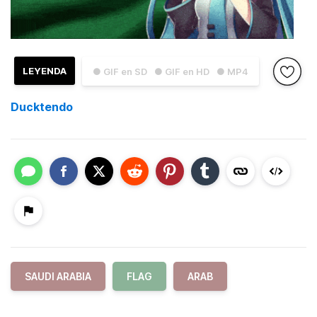
LEYENDA
● GIF en SD
● GIF en HD
● MP4
Ducktendo
SAUDI ARABIA
FLAG
ARAB