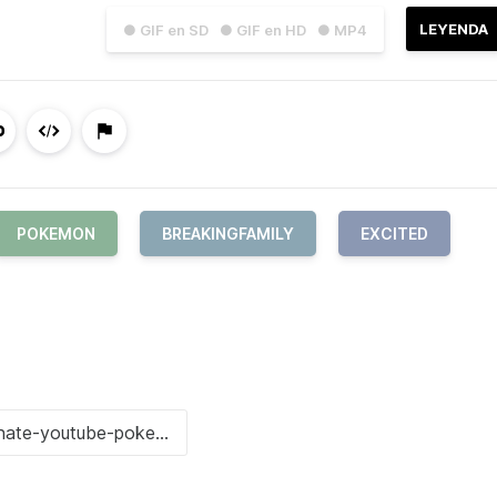
LEYENDA
● GIF en SD
● GIF en HD
● MP4
POKEMON
BREAKINGFAMILY
EXCITED