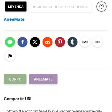
LEYENDA
● GIF en SD
● GIF en HD
● MP4
AneeMate
QORPO
ANEEMATE
Compartir URL