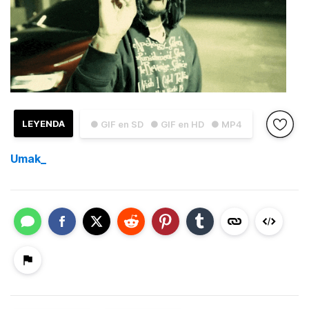
LEYENDA
● GIF en SD
● GIF en HD
● MP4
Umak_