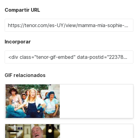
Compartir URL
Incorporar
GIF relacionados