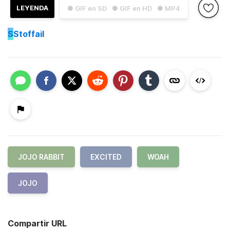
LEYENDA
● GIF en SD
● GIF en HD
● MP4
S
Stoffail
JOJO RABBIT
EXCITED
WOAH
JOJO
Compartir URL