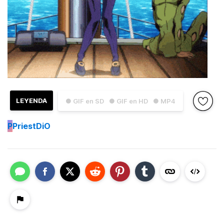
LEYENDA
● GIF en SD
● GIF en HD
● MP4
P
PriestDiO