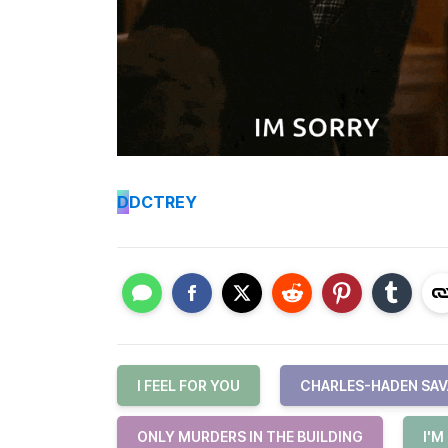
D
DCTREY
I FEEL FOR YOU
CHARLES-HADEN SA
ONLY MURDERS IN THE BUILDING
I'M