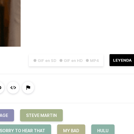
LEYENDA
● GIF en SD
● GIF en HD
● MP4
VAGE
STEVE MARTIN
 SORRY TO HEAR THAT
MY BAD
HULU