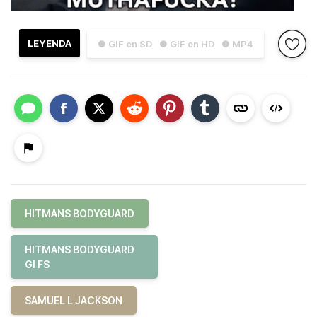
LEYENDA
● GIF en SD
● GIF en HD
● MP4
HITMANS BODYGUARD
HITMANS BODYGUARD
GI FS
SAMUEL L JACKSON