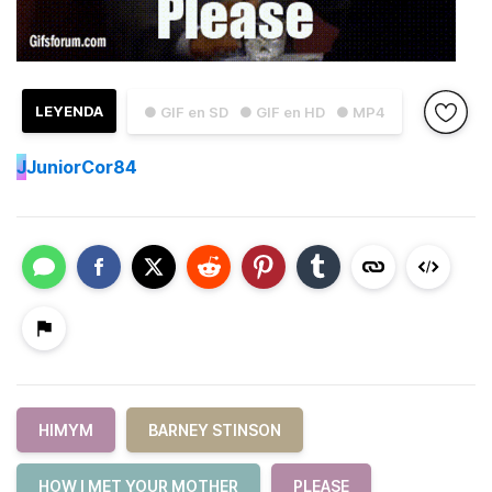
LEYENDA
● GIF en SD
● GIF en HD
● MP4
J
JuniorCor84
HIMYM
BARNEY STINSON
HOW I MET YOUR MOTHER
PLEASE