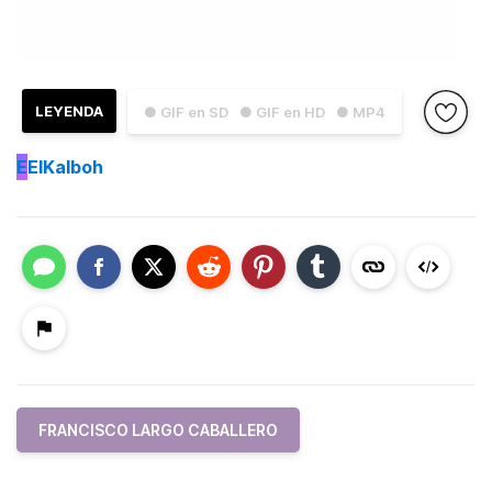
LEYENDA
● GIF en SD
● GIF en HD
● MP4
E
ElKalboh
FRANCISCO LARGO CABALLERO