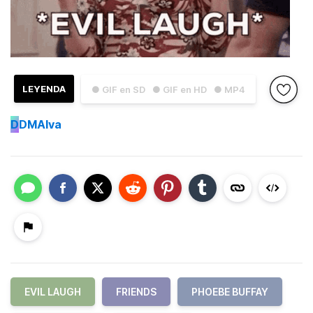
LEYENDA
● GIF en SD
● GIF en HD
● MP4
D
DMAlva
EVIL LAUGH
FRIENDS
PHOEBE BUFFAY