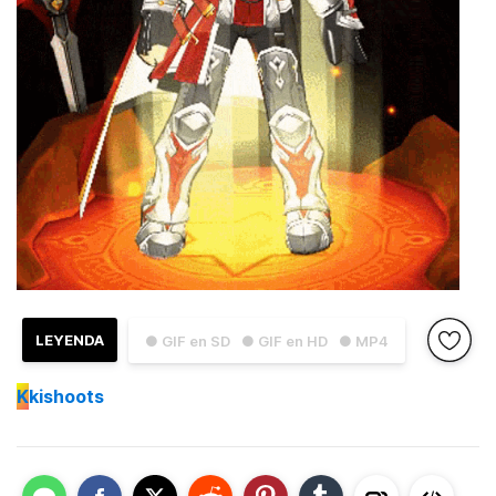
LEYENDA
● GIF en SD
● GIF en HD
● MP4
K
kishoots