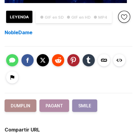
LEYENDA
● GIF en SD
● GIF en HD
● MP4
NobleDame
DUMPLIN
PAGANT
SMILE
Compartir URL