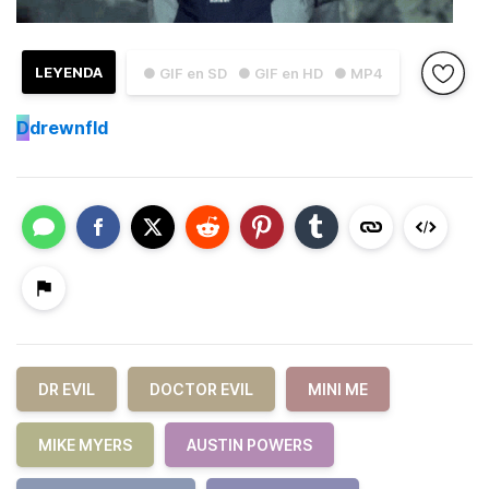
LEYENDA
● GIF en SD
● GIF en HD
● MP4
D
drewnfld
DR EVIL
DOCTOR EVIL
MINI ME
MIKE MYERS
AUSTIN POWERS