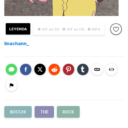
LEYENDA
● GIF en SD
● GIF en HD
● MP4
linachann_
BOCCHI
THE
ROCK