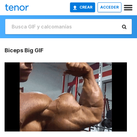
CREAR
ACCEDER
Biceps Big GIF