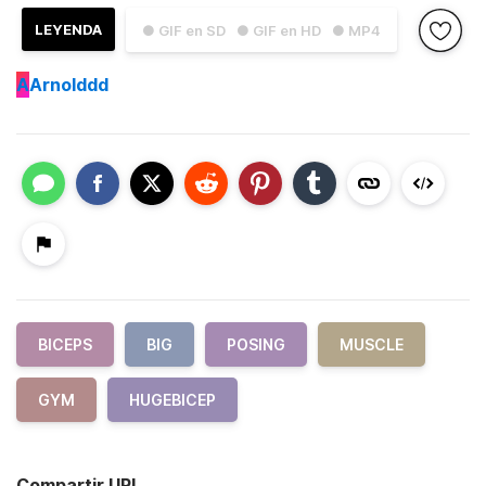
LEYENDA
● GIF en SD
● GIF en HD
● MP4
A
Arnolddd
BICEPS
BIG
POSING
MUSCLE
GYM
HUGEBICEP
Compartir URL