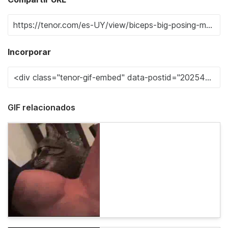
Incorporar
GIF relacionados