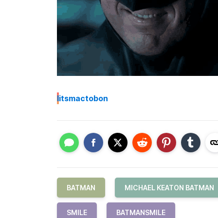
I
itsmactobon
BATMAN
MICHAEL KEATON BATMAN
SMILE
BATMANSMILE