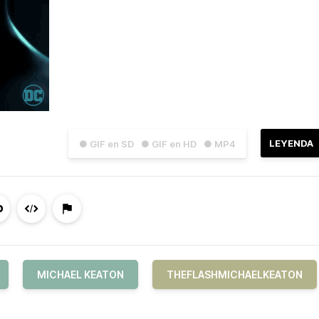
LEYENDA
● GIF en SD
● GIF en HD
● MP4
MICHAEL KEATON
THEFLASHMICHAELKEATON