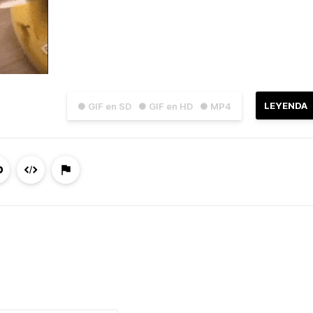
LEYENDA
● GIF en SD
● GIF en HD
● MP4