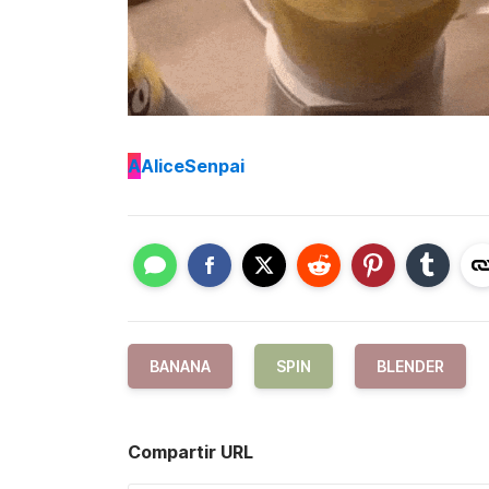
A
AliceSenpai
BANANA
SPIN
BLENDER
Compartir URL