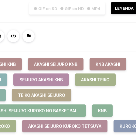
LEYENDA
● GIF en SD
● GIF en HD
● MP4
SHI KNB
AKASHI SEIJURO KNB
KNB AKASHI
I
SEIJURO AKASHI KNB
AKASHI TEIKO
TEIKO AKASHI SEIJURO
SHI SEIJURO KUROKO NO BASKETBALL
KNB
ROKO
AKASHI SEIJURO KUROKO TETSUYA
KUROK