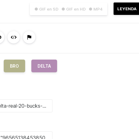
LEYENDA
● GIF en SD
● GIF en HD
● MP4
BRO
DELTA