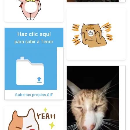
Haz clic aquí
para subir a Tenor
Sube tus propios GIF