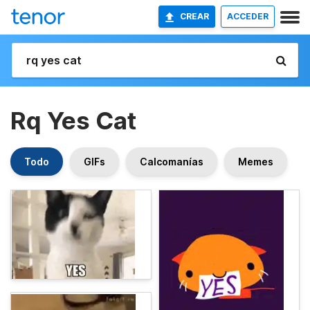
CREAR
ACCEDER
Rq Yes Cat
Todo
GIFs
Calcomanías
Memes