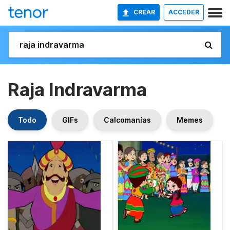
CREAR
ACCEDER
Raja Indravarma
Todo
GIFs
Calcomanías
Memes