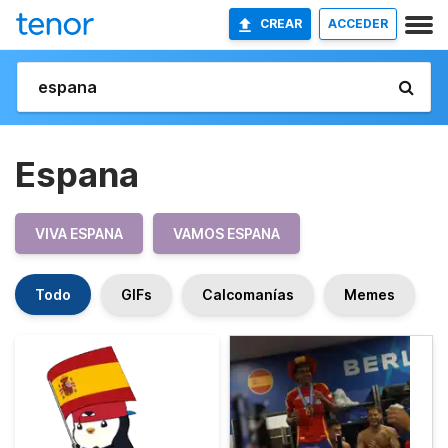
CREAR
ACCEDER
Espana
VIVA ESPANA
VAMOS ESPANA
Todo
GIFs
Calcomanías
Memes