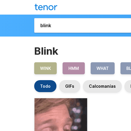
Blink
WINK
HMM
WHAT
B
Todo
GIFs
Calcomanías