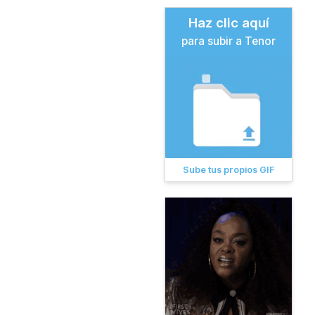
Haz clic aquí
para subir a Tenor
Sube tus propios GIF