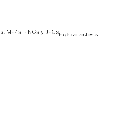
s, MP4s, PNGs y JPGs
Explorar archivos