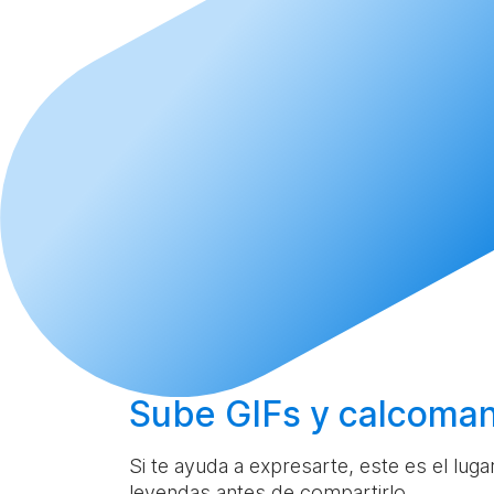
Sube
GIFs y calcoman
Si te ayuda a expresarte, este es el lug
leyendas antes de compartirlo.