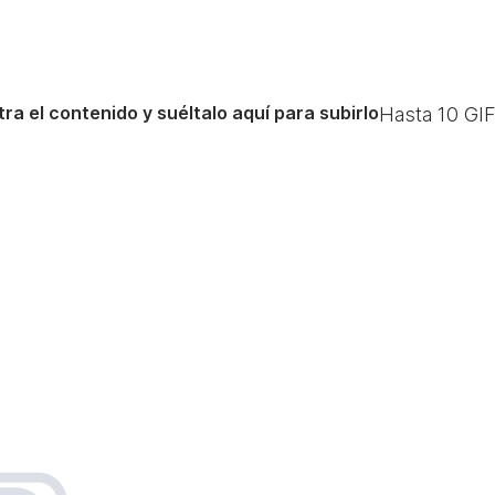
ra el contenido y suéltalo aquí para subirlo
Hasta
10
GIF