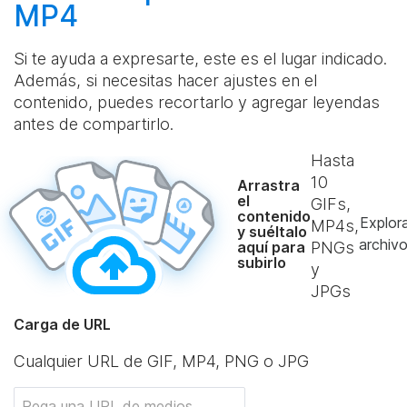
MP4
Si te ayuda a expresarte, este es el lugar indicado.
Además, si necesitas hacer ajustes en el
contenido, puedes recortarlo y agregar leyendas
antes de compartirlo.
Hasta
10
Arrastra
el
GIFs,
contenido
Explor
MP4s,
y suéltalo
archiv
aquí para
PNGs
subirlo
y
JPGs
Carga de URL
Cualquier URL de GIF, MP4, PNG o JPG