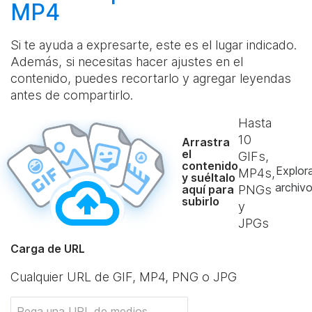
MP4
Si te ayuda a expresarte, este es el lugar indicado.
Además, si necesitas hacer ajustes en el
contenido, puedes recortarlo y agregar leyendas
antes de compartirlo.
Hasta
10
Arrastra
el
GIFs,
contenido
Explor
MP4s,
y suéltalo
archiv
aquí para
PNGs
subirlo
y
JPGs
Carga de URL
Cualquier URL de GIF, MP4, PNG o JPG