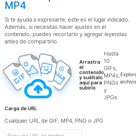
MP4
Si te ayuda a expresarte, este es el lugar indicado.
Además, si necesitas hacer ajustes en el
contenido, puedes recortarlo y agregar leyendas
antes de compartirlo.
Hasta
10
Arrastra
el
GIFs,
contenido
Explor
MP4s,
y suéltalo
archiv
aquí para
PNGs
subirlo
y
JPGs
Carga de URL
Cualquier URL de GIF, MP4, PNG o JPG