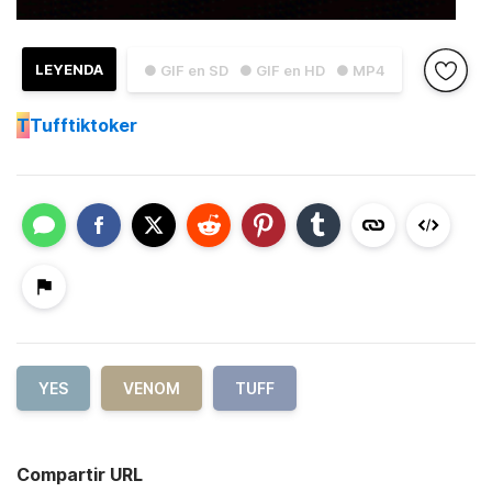
LEYENDA
● GIF en SD
● GIF en HD
● MP4
T
Tufftiktoker
YES
VENOM
TUFF
Compartir URL