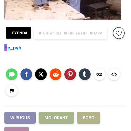
LEYENDA
● GIF en SD
● GIF en HD
● MP4
E
e_pyh
WIBUGUS
MOLORANT
BOBO