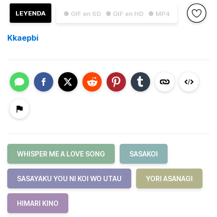
LEYENDA
● GIF en SD
● GIF en HD
● MP4
Kkaepbi
WHISPER ME A LOVE SONG
SASAKOI
SASAYAKU YOU NI KOI WO UTAU
YORI ASANAGI
HIMARI KINO