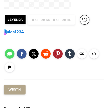
LEYENDA
● GIF en SD
● GIF en HD
J
jules1234
WERTH