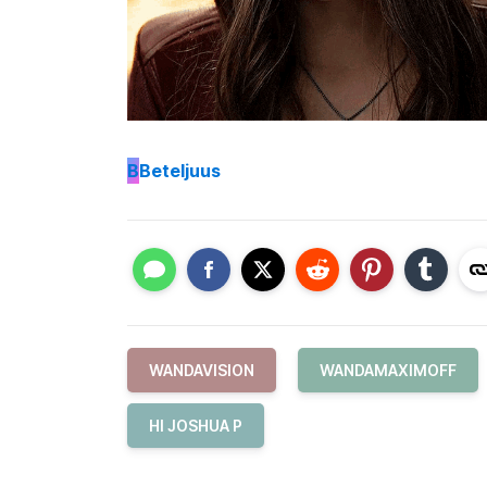
B
Beteljuus
WANDAVISION
WANDAMAXIMOFF
HI JOSHUA P