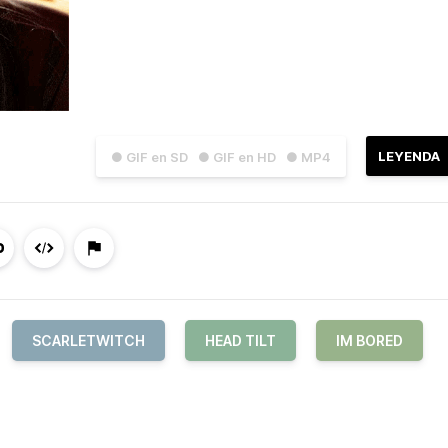
LEYENDA
● GIF en SD
● GIF en HD
● MP4
SCARLETWITCH
HEAD TILT
IM BORED