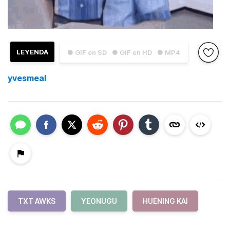
LEYENDA
● GIF en SD
● GIF en HD
● MP4
yvesmeal
TXT AWKS
YEONUGU
HUENING KAI