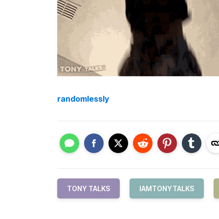
randomlessly
TONY TALKS
IAMTONYTALKS