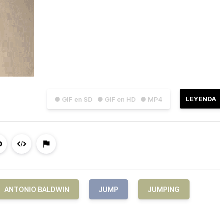
LEYENDA
● GIF en SD
● GIF en HD
● MP4
ANTONIO BALDWIN
JUMP
JUMPING