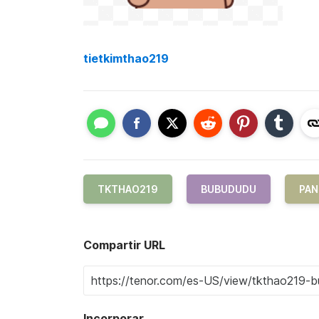
tietkimthao219
TKTHAO219
BUBUDUDU
PAN
Compartir URL
Incorporar