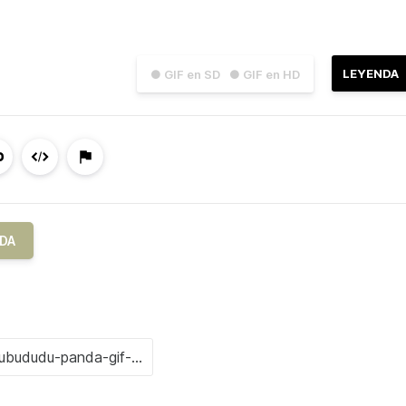
LEYENDA
● GIF en SD
● GIF en HD
DA