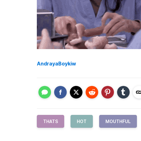
AndrayaBoykiw
THATS
HOT
MOUTHFUL