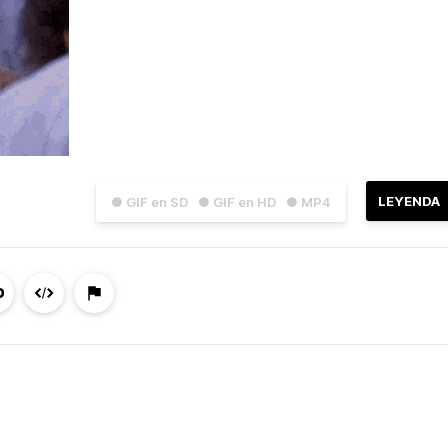
LEYENDA
● GIF en SD
● GIF en HD
● MP4