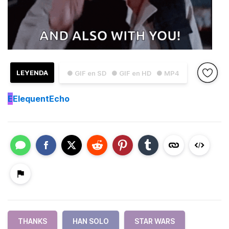
LEYENDA
● GIF en SD
● GIF en HD
● MP4
E
ElequentEcho
THANKS
HAN SOLO
STAR WARS