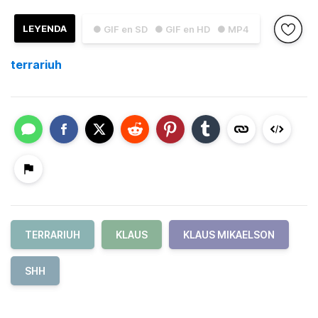
LEYENDA
● GIF en SD
● GIF en HD
● MP4
terrariuh
TERRARIUH
KLAUS
KLAUS MIKAELSON
SHH