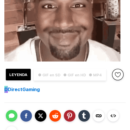
LEYENDA
● GIF en SD
● GIF en HD
● MP4
D
DirectGaming