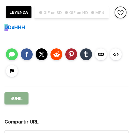
LEYENDA
● GIF en SD
● GIF en HD
● MP4
D
DxHHH
SUNIL
Compartir URL