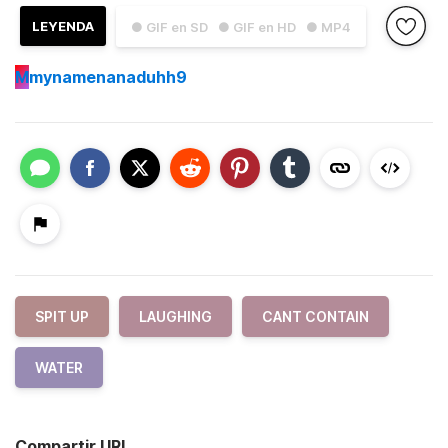
LEYENDA
● GIF en SD
● GIF en HD
● MP4
M
mynamenanaduhh9
SPIT UP
LAUGHING
CANT CONTAIN
WATER
Compartir URL