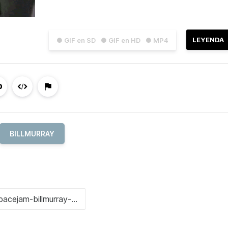
LEYENDA
● GIF en SD
● GIF en HD
● MP4
BILLMURRAY